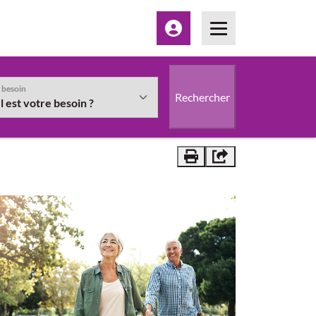
Espace client
Menu
 besoin
Rechercher
Vous êtes" et/ou le bouton "Rechercher" sera disponible à la suite
Imprimer
Partager