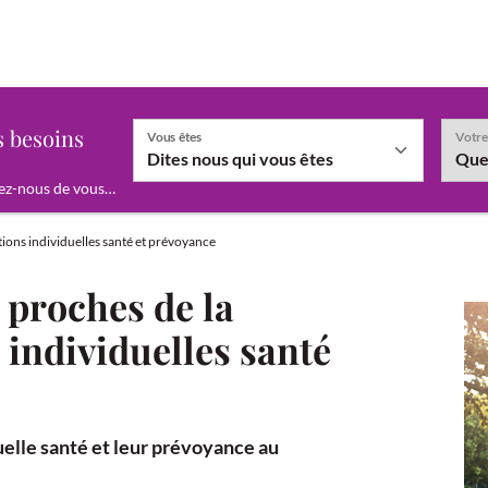
"
s besoins
Vous êtes
Votre
ez-nous de vous…
En fonction de la valeur sélectionnée le champ "
utions individuelles santé et prévoyance
 proches de la
s individuelles santé
uelle santé et leur prévoyance au