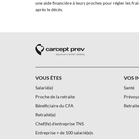
une aide financière à leurs proches pour régler les fr
après le décès.
PIED DE PAGE CARCEPT PREV - AS
VOUS ÊTES
VOS I
Salarié(e)
Santé
Proche de la retraite
Prévoy
Bénéficiaire du CFA
Retrait
Retraité(e)
Chef(fe) d’entreprise TNS
Entreprise + de 100 salarié(e)s