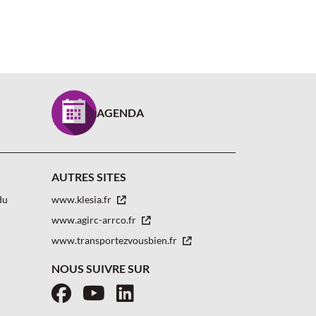
AGENDA
AUTRES SITES
du
www.klesia.fr
www.agirc-arrco.fr
www.transportezvousbien.fr
NOUS SUIVRE SUR
Facebook
YouTube
LinkedIn