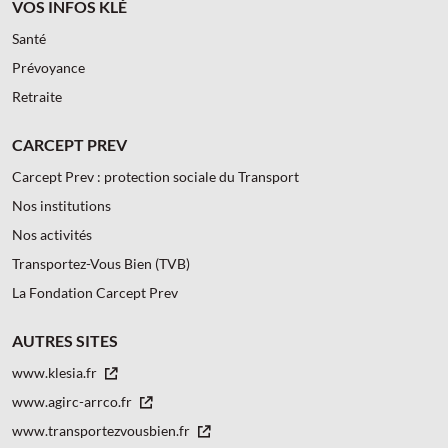
VOS INFOS KLÉ
Santé
Prévoyance
Retraite
CARCEPT PREV
Carcept Prev : protection sociale du Transport
Nos institutions
Nos activités
Transportez-Vous Bien (TVB)
La Fondation Carcept Prev
AUTRES SITES
www.klesia.fr
www.agirc-arrco.fr
www.transportezvousbien.fr