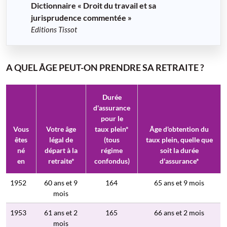
Dictionnaire « Droit du travail et sa
jurisprudence commentée »
Editions Tissot
A QUEL ÂGE PEUT-ON PRENDRE SA RETRAITE ?
Durée
d'assurance
pour le
Vous
Votre âge
taux plein*
Âge d'obtention du
êtes
légal de
(tous
taux plein, quelle que
né
départ à la
régime
soit la durée
en
retraite*
confondus)
d'assurance*
1952
60 ans et 9
164
65 ans et 9 mois
mois
1953
61 ans et 2
165
66 ans et 2 mois
mois