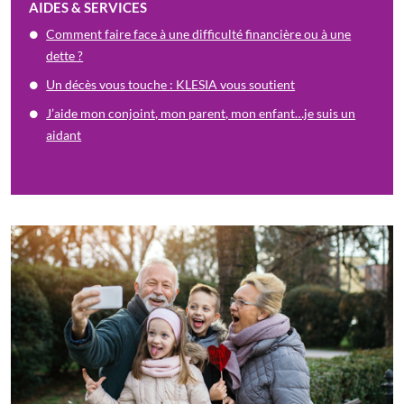
AIDES & SERVICES
Comment faire face à une difficulté financière ou à une
dette ?
Un décès vous touche : KLESIA vous soutient
J’aide mon conjoint, mon parent, mon enfant…je suis un
aidant