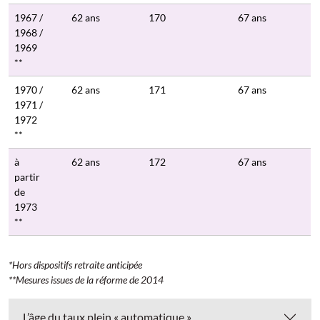
1967 /
62 ans
170
67 ans
1968 /
1969
**
1970 /
62 ans
171
67 ans
1971 /
1972
**
à
62 ans
172
67 ans
partir
de
1973
**
*Hors dispositifs retraite anticipée
**Mesures issues de la réforme de 2014
L’âge du taux plein « automatique »